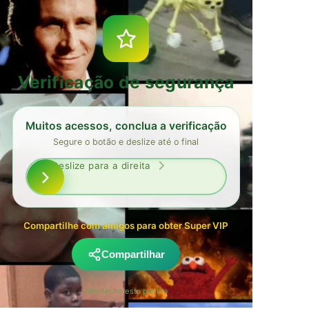
Verificação de segurança
Muitos acessos, conclua a verificação
Segure o botão e deslize até o final
Deslize para a direita
Compartilhe com amigos para obter Super VIP
Compartilhar
Não feche esta página