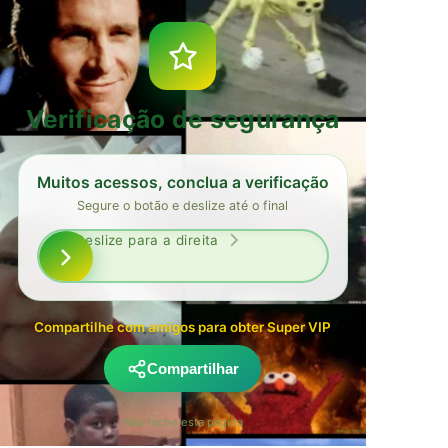
Verificação de segurança
Muitos acessos, conclua a verificação
Segure o botão e deslize até o final
Deslize para a direita
Compartilhe com amigos para obter Super VIP
Compartilhar
Não feche esta página